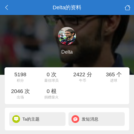
Delta的资料
Delta
5198
0 次
2422 分
365 个
积分
最佳球员
牛币
进球
2046 次
0 根
出场
捐赠柴火
Ta的主题
发短消息