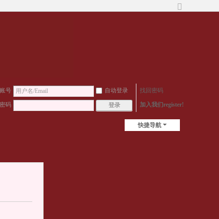
切
换
到
宽
版
账号
自动登录
找回密码
密码
加入我们register!
登录
快捷导航