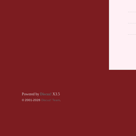
Powered by
Discuz!
X3.5
© 2001-2026
Discuz! Team
.