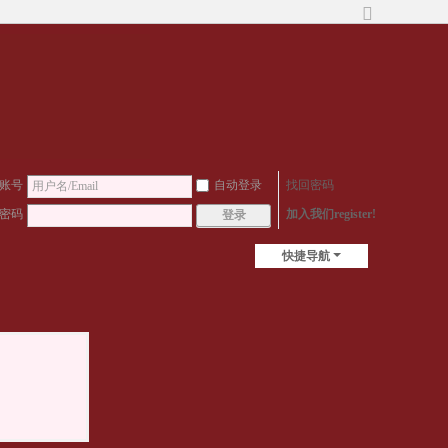
切
换
到
宽
版
账号
自动登录
找回密码
密码
加入我们register!
登录
快捷导航