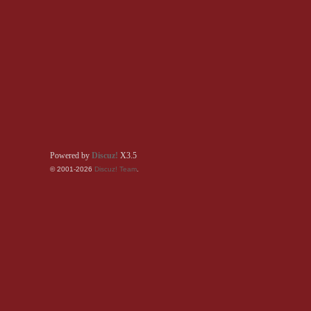
Powered by
Discuz!
X3.5
© 2001-2026
Discuz! Team
.