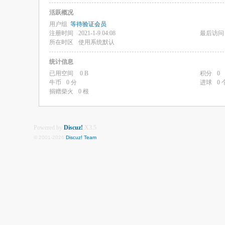
活跃概况
用户组
等待验证会员
注册时间
2021-1-9 04:08
最后访问
所在时区
使用系统默认
统计信息
已用空间
0 B
积分
0
牛币
0 分
进球
0 
捐赠柴火
0 根
Powered by
Discuz!
X3.5
© 2001-2026
Discuz! Team
.