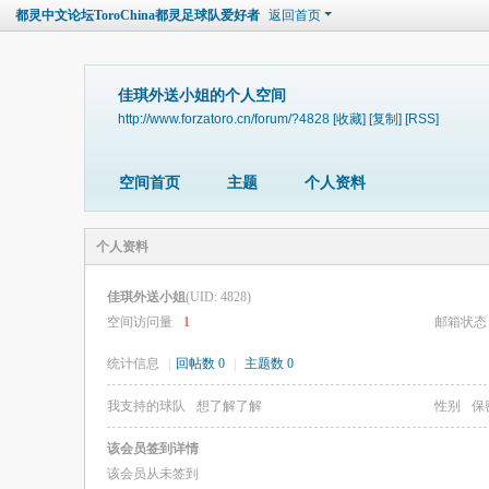
都灵中文论坛ToroChina都灵足球队爱好者
返回首页
佳琪外送小姐的个人空间
http://www.forzatoro.cn/forum/?4828
[收藏]
[复制]
[RSS]
空间首页
主题
个人资料
个人资料
佳琪外送小姐
(UID: 4828)
空间访问量
1
邮箱状态
统计信息
|
回帖数 0
|
主题数 0
我支持的球队
想了解了解
性别
保
该会员签到详情
该会员从未签到