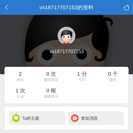
vx18717707153的资料
vx18717707153
2
0 次
1 分
0 个
积分
最佳球员
牛币
进球
1 次
0 根
出场
捐赠柴火
Ta的主题
发短消息