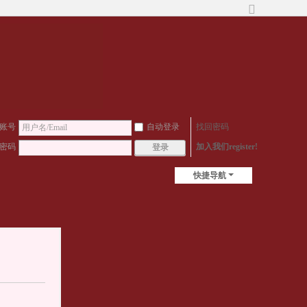
切
换
到
宽
版
账号
自动登录
找回密码
密码
加入我们register!
登录
快捷导航