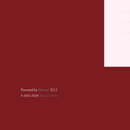
Powered by
Discuz!
X3.5
© 2001-2026
Discuz! Team
.