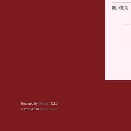
用户登录
Powered by
Discuz!
X3.5
© 2001-2026
Discuz! Team
.