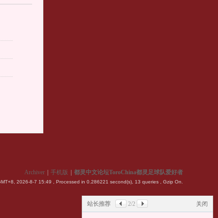
Archiver
|
手机版
|
都灵中文论坛ToroChina都灵足球队爱好者
MT+8, 2026-8-7 15:49
, Processed in 0.286221 second(s), 13 queries , Gzip On.
站长推荐
2
/2
关闭