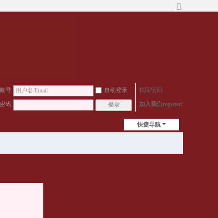
切
换
到
宽
版
账号
自动登录
找回密码
密码
加入我们register!
登录
快捷导航