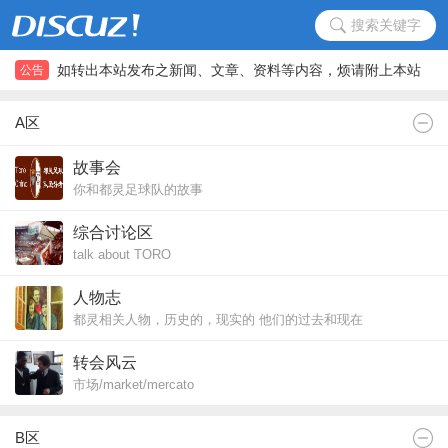
搜索关键字
如转出本站发布之新闻、文章、资料等内容，烦请附上本站
公告
信息与链接，如能尊重转帖道德，万分感谢
如转出本站发布之新闻、文章、资料等内容，烦请附上本站
信息与链接，如能尊重转帖道德，万分感谢
A区
故事会
你和都灵足球队的故事
你在都灵亲身的经历
your story with TORO
综合讨论区
talk about TORO
人物志
都灵相关人物，历史的，现实的 他们的过去和现在
historic and current figures from TORO
转会风云
市场/market/mercato
#*本版定期于转会窗口期间启用*#
B区