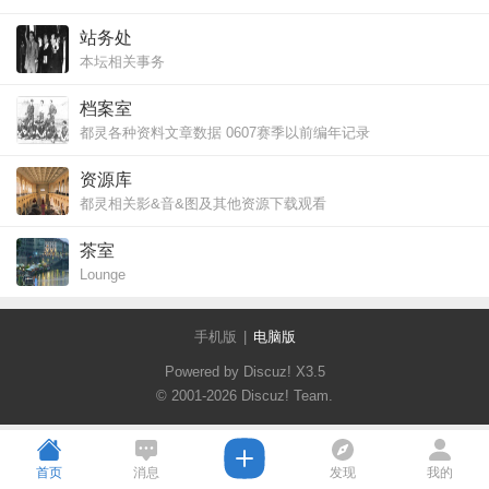
站务处
本坛相关事务
Questions & Suggestions about the forum
档案室
都灵各种资料文章数据 0607赛季以前编年记录
document of TORO and chronicle before season 2006-2007
资源库
都灵相关影&音&图及其他资源下载观看
都灵收藏品展示，都灵球场相关，都灵各类球迷会相关
Video,Image,music and collection about TORO
茶室
Lounge
手机版
|
电脑版
Powered by Discuz!
X3.5
© 2001-2026
Discuz! Team
.
首页
消息
发现
我的