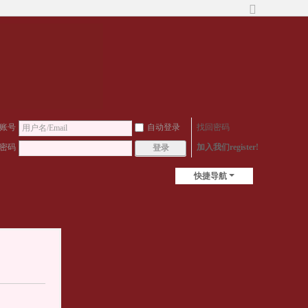
切
换
到
宽
版
账号
自动登录
找回密码
密码
加入我们register!
登录
快捷导航