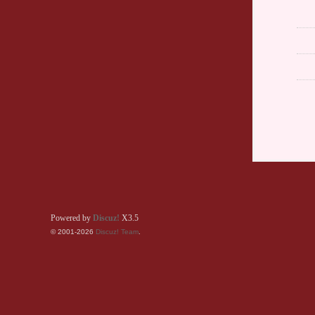
Powered by
Discuz!
X3.5
© 2001-2026
Discuz! Team
.