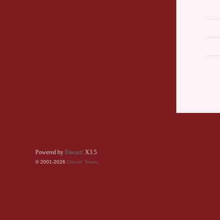
Powered by
Discuz!
X3.5
© 2001-2026
Discuz! Team
.