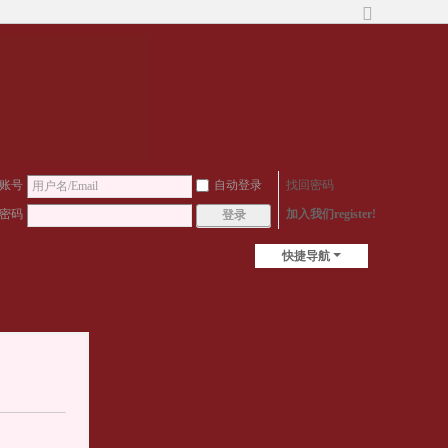
切
换
到
宽
版
账号
自动登录
找回密码
密码
加入我们register!
登录
快捷导航