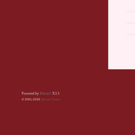
Powered by
Discuz!
X3.5
© 2001-2026
Discuz! Team
.