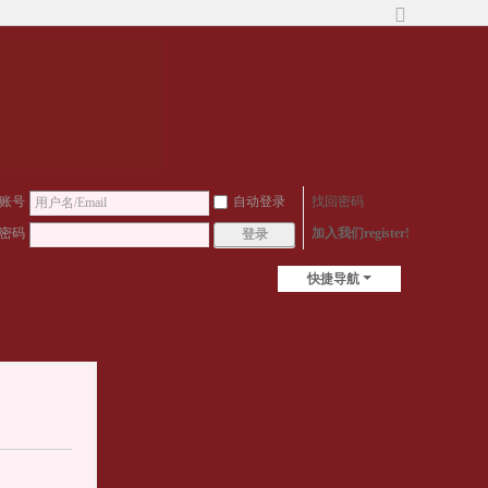
切
换
到
宽
版
账号
自动登录
找回密码
密码
加入我们register!
登录
快捷导航