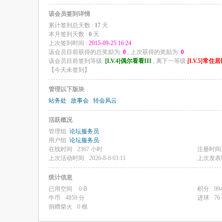
该会员签到详情
累计签到总天数 :
17
天
本月签到天数 :
0
天
上次签到时间 :
2015-09-25 16:24
该会员目前获得的总奖励为:
0
, 上次获得的奖励为:
0
.
该会员目前签到等级 :
[LV.4]偶尔看看III
, 离下一等级
[LV.5]常住居
【
今天未签到
】
管理以下版块
站务处
故事会
转会风云
活跃概况
管理组
论坛服务员
用户组
论坛服务员
在线时间
2367 小时
注册时间
上次活动时间
2026-8-6 03:11
上次发表
统计信息
已用空间
0 B
积分
99
牛币
4859 分
进球
76
捐赠柴火
0 根