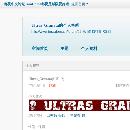
都灵中文论坛ToroChina都灵足球队爱好者
返回首页
Ultras_Granata的个人空间
http://www.forzatoro.cn/forum/?2
[收藏]
[复制]
[RSS]
空间首页
主题
个人资料
个人资料
Ultras_Granata
(UID: 2)
空间访问量
1758
邮箱状态
个人签名
统计信息
|
回帖数 4911
|
主题数 19
性别
保密