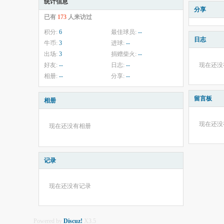
统计信息
分享
已有
173
人来访过
积分:
6
最佳球员:
--
日志
牛币:
3
进球:
--
出场:
3
捐赠柴火:
--
好友:
--
日志:
--
现在还没
相册:
--
分享:
--
留言板
相册
现在还没
现在还没有相册
记录
现在还没有记录
Powered by
Discuz!
X3.5