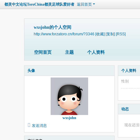
都灵中文论坛ToroChina都灵足球队爱好者
返回首页
wxsjohn的个人空间
http://www.forzatoro.cn/forum/?3346
[收藏]
[复制]
[RSS]
空间首页
主题
个人资料
头像
个人资料
性别
动态
wxsjohn
现在还没
发送消息