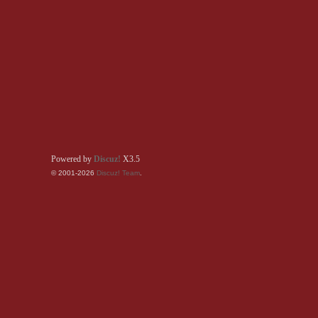
Powered by
Discuz!
X3.5
© 2001-2026
Discuz! Team
.