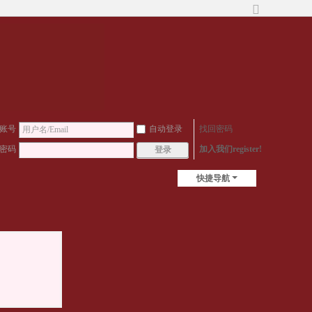
切
换
到
宽
版
账号
自动登录
找回密码
密码
加入我们register!
登录
快捷导航