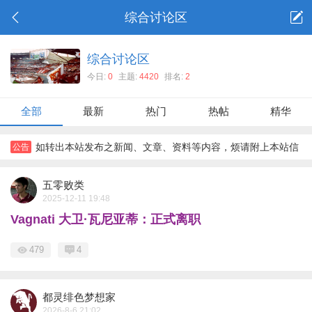
综合讨论区
综合讨论区
今日:
0
主题:
4420
排名:
2
全部
最新
热门
热帖
精华
如转出本站发布之新闻、文章、资料等内容，烦请附上本站信
公告
息与链接，如能尊重转帖道德，万分感谢
五零败类
2025-12-11 19:48
Vagnati 大卫·瓦尼亚蒂：正式离职
479
4
都灵绯色梦想家
2026-8-6 21:02