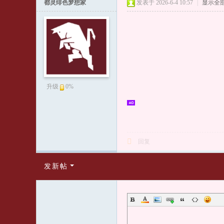
文
都灵绯色梦想家
发表于 2026-6-4 10:57
|
显示全
论
坛
T
or
o
C
升级
0%
hi
na
都
回复
灵
足
发新帖
球
队
爱
好