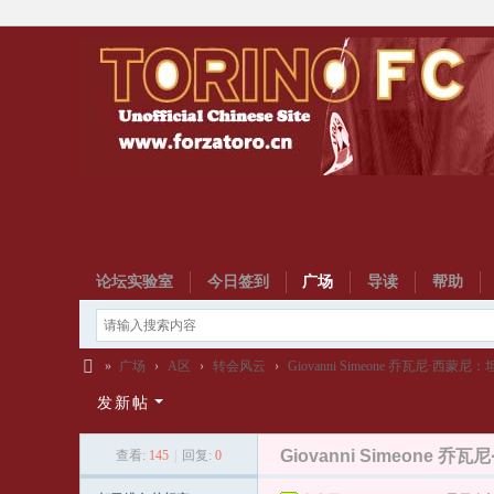
论坛实验室
今日签到
广场
导读
帮助
»
广场
›
A区
›
转会风云
›
Giovanni Simeone 乔瓦尼·西蒙
都
发新帖
灵
Giovanni Simeone
查看:
145
|
回复:
0
中