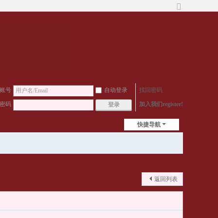
切
换
到
宽
版
账号
自动登录
找回密码
密码
加入我们register!
登录
快捷导航
返回列表