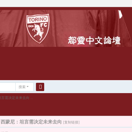
搜索
搜
尼：坦言需决定未来去向 ...
索
 乔瓦尼·西蒙尼：坦言需决定未来去向
[复制链接]