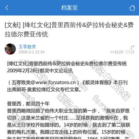
档案室
[文献]
[绛红文化]普里西前传&萨拉转会秘史&费
拉德尔费亚传统
五零败类
#
1
2009-3-1 15:34
6128
13