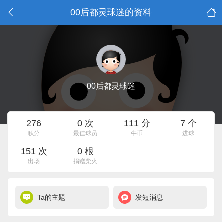
00后都灵球迷的资料
00后都灵球迷
276
0 次
111 分
7 个
积分
最佳球员
牛币
进球
151 次
0 根
出场
捐赠柴火
Ta的主题
发短消息