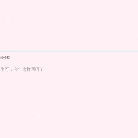
部楼层
守尚可，今年这样呵呵了