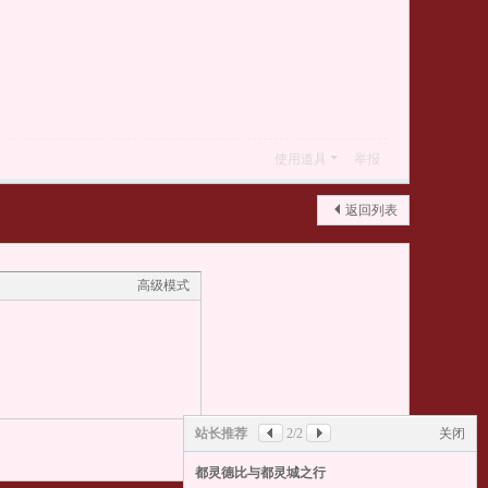
使用道具
举报
返回列表
高级模式
站长推荐
2
/2
关闭
本版积分规则
都灵德比与都灵城之行