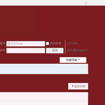
切
换
到
宽
版
账号
自动登录
找回密码
密码
加入我们register!
登录
快捷导航
返回列表