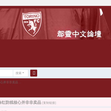
搜索
搜
心并非非卖品 ...
索
科：绛红防线核心并非非卖品
[复制链接]