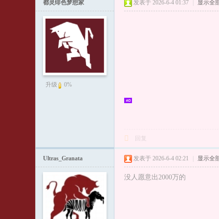
文
都灵绯色梦想家
发表于 2026-6-4 01:37
|
显示全
论
坛
T
or
o
C
升级
0%
hi
na
都
回复
灵
足
Ultras_Granata
发表于 2026-6-4 02:21
|
显示全
球
没人愿意出2000万的
队
爱
好