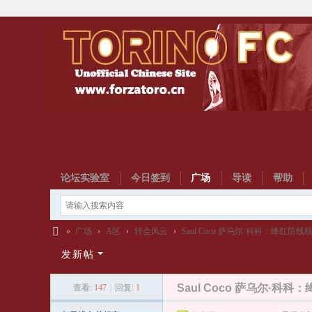
论坛实验室
今日签到
广场
导读
帮助
»
广场
›
A区
›
转会风云
›
Saul Coco 萨乌尔·科科：绛红防线核
都
发新帖
灵
Saul Coco 萨乌尔·科
查看:
147
|
回复:
1
中